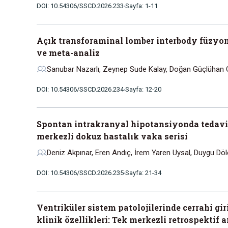
DOI: 10.54306/SSCD.2026.233
Sayfa: 1-11
Açık transforaminal lomber interbody füzyo
ve meta-analiz
Sanubar Nazarlı, Zeynep Sude Kalay, Doğan Güçlühan 
DOI: 10.54306/SSCD.2026.234
Sayfa: 12-20
Spontan intrakranyal hipotansiyonda tedavi a
merkezli dokuz hastalık vaka serisi
Deniz Akpınar, Eren Andıç, İrem Yaren Uysal, Duygu Dö
DOI: 10.54306/SSCD.2026.235
Sayfa: 21-34
Ventriküler sistem patolojilerinde cerrahi gi
klinik özellikleri: Tek merkezli retrospektif a