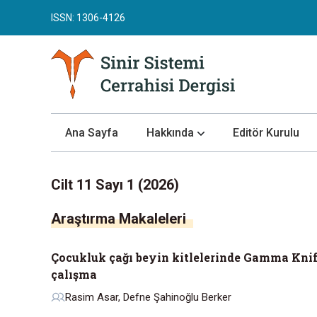
ISSN: 1306-4126
Ana Sayfa
Hakkında
Editör Kurulu
Dergi Hakkında
Cilt 11 Sayı 1 (2026)
Yazar Rehberi
Araştırma Makaleleri
Değerlendirme Süreci
Yayın Etiği
Çocukluk çağı beyin kitlelerinde Gamma Knife
Makale Gönder
çalışma
Gizlilik Bildirimi
Rasim Asar, Defne Şahinoğlu Berker