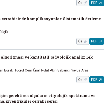
Öz
PDF
n cerrahisinde komplikasyonlar: Sistematik derleme
Güçlü
Öz
PDF
lgoritması ve kantitatif radyolojik analiz: Tek
len Burak, Tuğrul Cem Ünal, Pulat Akın Sabancı, Yavuz Aras
Öz
PDF
rişim gerektiren olguların etiyolojik spektrumu ve
nalizventriküler cerrahi serisi