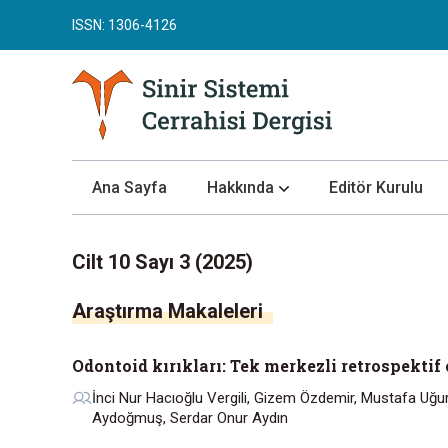
ISSN: 1306-4126
Ana Sayfa
Hakkında
Editör Kurulu
Dergi Hakkında
Cilt 10 Sayı 3 (2025)
Yazar Rehberi
Araştırma Makaleleri
Değerlendirme Süreci
Yayın Etiği
Odontoid kırıkları: Tek merkezli retrospektif 
Makale Gönder
İnci Nur Hacıoğlu Vergili, Gizem Özdemir, Mustafa Uğu
Gizlilik Bildirimi
Aydoğmuş, Serdar Onur Aydın