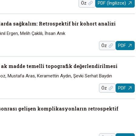
Öz
PDF (İngilizce)
da sağkalım: Retrospektif bir kohort analizi
nıl Ergen, Melih Çaklılı, İhsan Anık
Öz
PDF
ak madde temelli topografik değerlendirilmesi
oz, Mustafa Aras, Keramettin Aydın, Şevki Serhat Baydın
Öz
PDF
sonrası gelişen komplikasyonların retrospektif