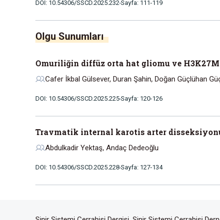
DOI: 10.54306/SSCD.2025.232
Sayfa: 111-119
Olgu Sunumları
Omuriliğin diffüz orta hat gliomu ve H3K27M
Cafer İkbal Gülsever, Duran Şahin, Doğan Güçlühan Güç
DOI: 10.54306/SSCD.2025.225
Sayfa: 120-126
Travmatik internal karotis arter disseksiyon
Abdulkadir Yektaş, Andaç Dedeoğlu
DOI: 10.54306/SSCD.2025.228
Sayfa: 127-134
Sinir Sistemi Cerrahisi Dergisi, Sinir Sistemi Cerrahisi De