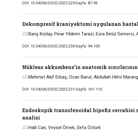
DOI: 10.54306/SSCD.2025.229
Sayfa: 87-93
Dekompresif kraniyektomi uygulanan hastalar
Barış Kızılay, Pınar Yıldırım Tarazi, Esra Betül Semerci, A
DOI: 10.54306/SSCD.2025.230
Sayfa: 94-100
Nükleus akkumbens’in anatomik sınırlarının 
Mehmet Akif Erbaş, Ozan Barut, Abdullah Hilmi Marang
DOI: 10.54306/SSCD.2025.231
Sayfa: 101-110
Endoskopik transsfenoidal hipofiz cerrahisi 
analizi
Halil Can, Veysel Örnek, Sefa Öztürk