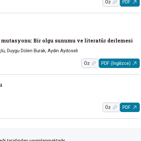
Öz
PDF
 mutasyonu: Bir olgu sunumu ve literatür derlemesi
lü, Duygu Dölen Burak, Aydın Aydoseli
Öz
PDF (İngilizce)
u
Öz
PDF
rneği tarafından yayımlanmaktadır.