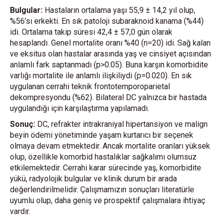
Bulgular:
Hastaların ortalama yaşı 55,9 ± 14,2 yıl olup,
%56’sı erkekti. En sık patoloji subaraknoid kanama (%44)
idi. Ortalama takip süresi 42,4 ± 57,0 gün olarak
hesaplandı. Genel mortalite oranı %40 (n=20) idi. Sağ kalan
ve eksitus olan hastalar arasında yaş ve cinsiyet açısından
anlamlı fark saptanmadı (p>0.05). Buna karşın komorbidite
varlığı mortalite ile anlamlı ilişkiliydi (p=0.020). En sık
uygulanan cerrahi teknik frontotemporoparietal
dekompresyondu (%62). Bilateral DC yalnızca bir hastada
uygulandığı için karşılaştırma yapılamadı.
Sonuç:
DC, refrakter intrakraniyal hipertansiyon ve malign
beyin ödemi yönetiminde yaşam kurtarıcı bir seçenek
olmaya devam etmektedir. Ancak mortalite oranları yüksek
olup, özellikle komorbid hastalıklar sağkalımı olumsuz
etkilemektedir. Cerrahi karar sürecinde yaş, komorbidite
yükü, radyolojik bulgular ve klinik durum bir arada
değerlendirilmelidir. Çalışmamızın sonuçları literatürle
uyumlu olup, daha geniş ve prospektif çalışmalara ihtiyaç
vardır.