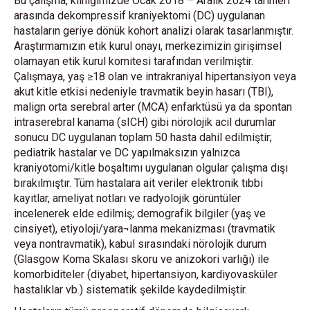
Bu çalışma, kliniğimizde Ocak 2018 – Aralık 2024 tarihleri
arasında dekompressif kraniyektomi (DC) uygulanan
hastaların geriye dönük kohort analizi olarak tasarlanmıştır.
Araştırmamızın etik kurul onayı, merkezimizin girişimsel
olamayan etik kurul komitesi tarafından verilmiştir.
Çalışmaya, yaş ≥18 olan ve intrakraniyal hipertansiyon veya
akut kitle etkisi nedeniyle travmatik beyin hasarı (TBI),
malign orta serebral arter (MCA) enfarktüsü ya da spontan
intraserebral kanama (sICH) gibi nörolojik acil durumlar
sonucu DC uygulanan toplam 50 hasta dahil edilmiştir;
pediatrik hastalar ve DC yapılmaksızın yalnızca
kraniyotomi/kitle boşaltımı uygulanan olgular çalışma dışı
bırakılmıştır. Tüm hastalara ait veriler elektronik tıbbi
kayıtlar, ameliyat notları ve radyolojik görüntüler
incelenerek elde edilmiş; demografik bilgiler (yaş ve
cinsiyet), etiyoloji/yara¬lanma mekanizması (travmatik
veya nontravmatik), kabul sırasındaki nörolojik durum
(Glasgow Koma Skalası skoru ve anizokori varlığı) ile
komorbiditeler (diyabet, hipertansiyon, kardiyovasküler
hastalıklar vb.) sistematik şekilde kaydedilmiştir.