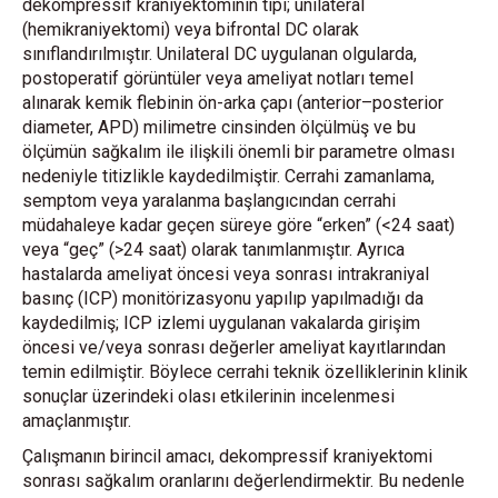
dekompressif kraniyektominin tipi; unilateral
(hemikraniyektomi) veya bifrontal DC olarak
sınıflandırılmıştır. Unilateral DC uygulanan olgularda,
postoperatif görüntüler veya ameliyat notları temel
alınarak kemik flebinin ön-arka çapı (anterior–posterior
diameter, APD) milimetre cinsinden ölçülmüş ve bu
ölçümün sağkalım ile ilişkili önemli bir parametre olması
nedeniyle titizlikle kaydedilmiştir. Cerrahi zamanlama,
semptom veya yaralanma başlangıcından cerrahi
müdahaleye kadar geçen süreye göre “erken” (<24 saat)
veya “geç” (>24 saat) olarak tanımlanmıştır. Ayrıca
hastalarda ameliyat öncesi veya sonrası intrakraniyal
basınç (ICP) monitörizasyonu yapılıp yapılmadığı da
kaydedilmiş; ICP izlemi uygulanan vakalarda girişim
öncesi ve/veya sonrası değerler ameliyat kayıtlarından
temin edilmiştir. Böylece cerrahi teknik özelliklerinin klinik
sonuçlar üzerindeki olası etkilerinin incelenmesi
amaçlanmıştır.
Çalışmanın birincil amacı, dekompressif kraniyektomi
sonrası sağkalım oranlarını değerlendirmektir. Bu nedenle