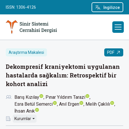
ISSN: 1306-4126
İngilizce
PDF
Araştırma Makalesi
Dekompresif kraniyektomi uygulanan
hastalarda sağkalım: Retrospektif bir
kohort analizi
Barış Kızılay
Pınar Yıldırım Tarazi
Esra Betül Semerci
Anıl Ergen
Melih Çaklılı
İhsan Anık
Kurumlar