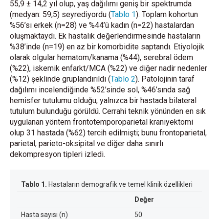
55,9 ± 14,2 yıl olup, yaş dağılımı geniş bir spektrumda
(medyan: 59,5) seyrediyordu (
Tablo 1
). Toplam kohortun
%56’sı erkek (n=28) ve %44’ü kadın (n=22) hastalardan
oluşmaktaydı. Ek hastalık değerlendirmesinde hastaların
%38’inde (n=19) en az bir komorbidite saptandı. Etiyolojik
olarak olgular hematom/kanama (%44), serebral ödem
(%22), iskemik enfarkt/MCA (%22) ve diğer nadir nedenler
(%12) şeklinde gruplandırıldı (
Tablo 2
). Patolojinin taraf
dağılımı incelendiğinde %52’sinde sol, %46’sında sağ
hemisfer tutulumu olduğu, yalnızca bir hastada bilateral
tutulum bulunduğu görüldü. Cerrahi teknik yönünden en sık
uygulanan yöntem frontotemporoparietal kraniyektomi
olup 31 hastada (%62) tercih edilmişti; bunu frontoparietal,
parietal, parieto-oksipital ve diğer daha sınırlı
dekompresyon tipleri izledi.
Tablo 1.
Hastaların demografik ve temel klinik özellikleri
Değer
Hasta sayısı (n)
50