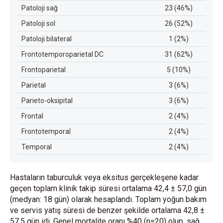
Patoloji sağ
23 (46%)
Patoloji sol
26 (52%)
Patoloji bilateral
1 (2%)
Frontotemporoparietal DC
31 (62%)
Frontoparietal
5 (10%)
Parietal
3 (6%)
Parieto-oksipital
3 (6%)
Frontal
2 (4%)
Frontotemporal
2 (4%)
Temporal
2 (4%)
Hastaların taburculuk veya eksitus gerçekleşene kadar
geçen toplam klinik takip süresi ortalama 42,4 ± 57,0 gün
(medyan: 18 gün) olarak hesaplandı. Toplam yoğun bakım
ve servis yatış süresi de benzer şekilde ortalama 42,8 ±
57,5 gün idi. Genel mortalite oranı %40 (n=20) olup, sağ