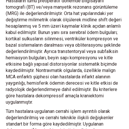
Hastaların tümü preoperatif dönemde bilgisayarlı
tomografi (BT) ve/veya manyetik rezonans görüntüleme
(MRG) ile değerlendirilmiştir. Orta hat yapılarındaki yer
değiştirme milimetrik olarak ölçülerek midline shift değeri
hesaplanmış ve 5 mm üzeri kaymalar klinik açıdan anlamlı
kabul edilmiştir. Bunun yanı sıra serebral ödem bulguları;
kortikal sulkusların silinmesi, ventriküler kompresyon ve
bazal sisternaların daralması veya obliterasyonu şeklinde
değerlendirilmiştir. Ayrıca transtentoryal veya subfalksin
herniasyon bulguları, beyin sapı kompresyonu ve kitle
etkisine bağlı yapısal distorsiyonlar sistematik biçimde
kaydedilmiştir. Nontravmatik olgularda, özellikle malign
MCA enfarktı şüphesi olan hastalarda infarkt alanının
yaygınlığı, hemisferik ödemin derecesi ve kitle etkisi de
radyolojik değerlendirmeye dahil edilmiştir. Bu kriterlere
göre hastalara dekompressif amaçla kraniektomi
uygulanmıştır.
Tüm hastalara uygulanan cerrahi işlem ayrıntılı olarak
değerlendirilmiş ve cerrahi teknikle ilişkili değişkenler
standart bir forma göre kaydedilmiştir. Uygulanan