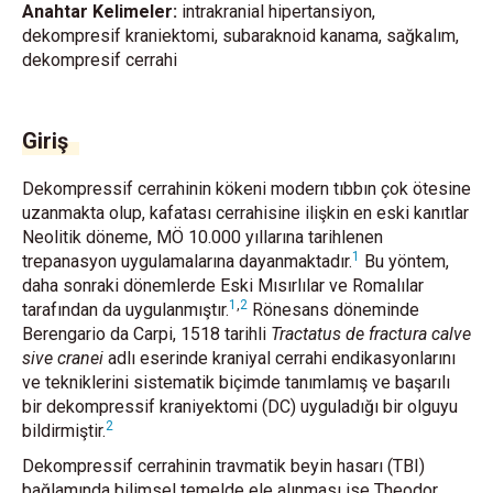
Anahtar Kelimeler:
intrakranial hipertansiyon,
dekompresif kraniektomi, subaraknoid kanama, sağkalım,
dekompresif cerrahi
Giriş
Dekompressif cerrahinin kökeni modern tıbbın çok ötesine
uzanmakta olup, kafatası cerrahisine ilişkin en eski kanıtlar
Neolitik döneme, MÖ 10.000 yıllarına tarihlenen
1
trepanasyon uygulamalarına dayanmaktadır.
Bu yöntem,
daha sonraki dönemlerde Eski Mısırlılar ve Romalılar
1
,
2
tarafından da uygulanmıştır.
Rönesans döneminde
Berengario da Carpi, 1518 tarihli
Tractatus de fractura calve
sive cranei
adlı eserinde kraniyal cerrahi endikasyonlarını
ve tekniklerini sistematik biçimde tanımlamış ve başarılı
bir dekompressif kraniyektomi (DC) uyguladığı bir olguyu
2
bildirmiştir.
Dekompressif cerrahinin travmatik beyin hasarı (TBI)
bağlamında bilimsel temelde ele alınması ise Theodor