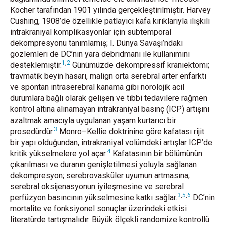
Kocher tarafından 1901 yılında gerçekleştirilmiştir. Harvey
Cushing, 1908’de özellikle patlayıcı kafa kırıklarıyla ilişkili
intrakraniyal komplikasyonlar için subtemporal
dekompresyonu tanımlamış; I. Dünya Savaşı’ndaki
gözlemleri de DC’nin yara debridmanı ile kullanımını
1
,
2
desteklemiştir.
Günümüzde dekompressif kraniektomi;
travmatik beyin hasarı, malign orta serebral arter enfarktı
ve spontan intraserebral kanama gibi nörolojik acil
durumlara bağlı olarak gelişen ve tıbbi tedavilere rağmen
kontrol altına alınamayan intrakraniyal basınç (ICP) artışını
azaltmak amacıyla uygulanan yaşam kurtarıcı bir
3
prosedürdür.
Monro–Kellie doktrinine göre kafatası rijit
bir yapı olduğundan, intrakraniyal volümdeki artışlar ICP’de
4
kritik yükselmelere yol açar.
Kafatasının bir bölümünün
çıkarılması ve duranın genişletilmesi yoluyla sağlanan
dekompresyon; serebrovasküler uyumun artmasına,
serebral oksijenasyonun iyileşmesine ve serebral
3
,
5
,
6
perfüzyon basıncının yükselmesine katkı sağlar.
DC’nin
mortalite ve fonksiyonel sonuçlar üzerindeki etkisi
literatürde tartışmalıdır. Büyük ölçekli randomize kontrollü