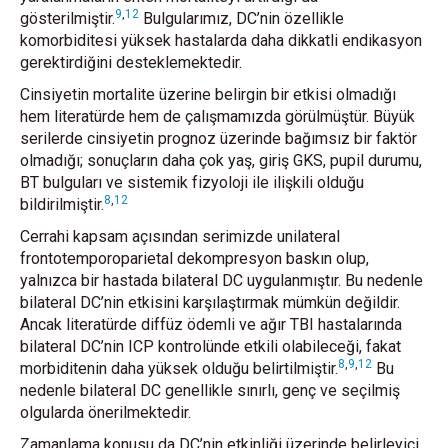
9
,
12
gösterilmiştir.
Bulgularımız, DC’nin özellikle
komorbiditesi yüksek hastalarda daha dikkatli endikasyon
gerektirdiğini desteklemektedir.
Cinsiyetin mortalite üzerine belirgin bir etkisi olmadığı
hem literatürde hem de çalışmamızda görülmüştür. Büyük
serilerde cinsiyetin prognoz üzerinde bağımsız bir faktör
olmadığı; sonuçların daha çok yaş, giriş GKS, pupil durumu,
BT bulguları ve sistemik fizyoloji ile ilişkili olduğu
8
,
12
bildirilmiştir.
Cerrahi kapsam açısından serimizde unilateral
frontotemporoparietal dekompresyon baskın olup,
yalnızca bir hastada bilateral DC uygulanmıştır. Bu nedenle
bilateral DC’nin etkisini karşılaştırmak mümkün değildir.
Ancak literatürde diffüz ödemli ve ağır TBI hastalarında
bilateral DC’nin ICP kontrolünde etkili olabileceği, fakat
8
,
9
,
12
morbiditenin daha yüksek olduğu belirtilmiştir.
Bu
nedenle bilateral DC genellikle sınırlı, genç ve seçilmiş
olgularda önerilmektedir.
Zamanlama konusu da DC’nin etkinliği üzerinde belirleyici