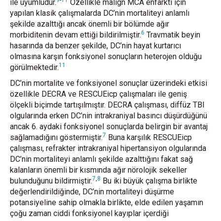
9
-
11
ile uyumludur.
Özellikle malign MCA enfarktı için
yapılan klasik çalışmalarda DC’nin mortaliteyi anlamlı
şekilde azalttığı ancak önemli bir bölümde ağır
6
morbiditenin devam ettiği bildirilmiştir.
Travmatik beyin
hasarında da benzer şekilde, DC’nin hayat kurtarıcı
olmasına karşın fonksiyonel sonuçların heterojen olduğu
11
görülmektedir.
DC’nin mortalite ve fonksiyonel sonuçlar üzerindeki etkisi
özellikle DECRA ve RESCUEicp çalışmaları ile geniş
ölçekli biçimde tartışılmıştır. DECRA çalışması, diffüz TBI
olgularında erken DC’nin intrakraniyal basıncı düşürdüğünü
ancak 6. aydaki fonksiyonel sonuçlarda belirgin bir avantaj
7
sağlamadığını göstermiştir.
Buna karşılık RESCUEicp
çalışması, refrakter intrakraniyal hipertansiyon olgularında
DC’nin mortaliteyi anlamlı şekilde azalttığını fakat sağ
kalanların önemli bir kısmında ağır nörolojik sekeller
7
,
8
bulunduğunu bildirmiştir.
Bu iki büyük çalışma birlikte
değerlendirildiğinde, DC’nin mortaliteyi düşürme
potansiyeline sahip olmakla birlikte, elde edilen yaşamın
çoğu zaman ciddi fonksiyonel kayıplar içerdiği