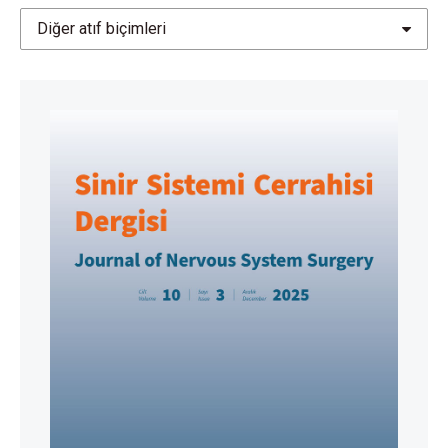
https://doi.org/10.1093/neuros/nyaa278
Diğer atıf biçimleri
Kwan K, Schneider J, Ullman JS. Chapter 12:
decompressive craniectomy: long term outcome and
ethical considerations. Front Neurol 2019; 10: 876.
https://doi.org/10.3389/fneur.2019.00876
Barthélemy EJ, Melis M, Gordon E, Ullman JS,
Germano IM. Decompressive craniectomy for severe
traumatic brain injury: a systematic review. World
Neurosurg 2016; 88: 411-420.
https://doi.org/10.1016/j.wneu.2015.12.044
Yao Z, Ma L, You C, He M. Decompressive
craniectomy for spontaneous intracerebral
hemorrhage: a systematic review and meta-analysis.
World Neurosurg 2018; 110: 121-128.
https://doi.org/10.1016/j.wneu.2017.10.167
Li H, Yao Y, Jiang Y, et al. Comparison of craniotomy
and decompressive craniectomy for acute subdural