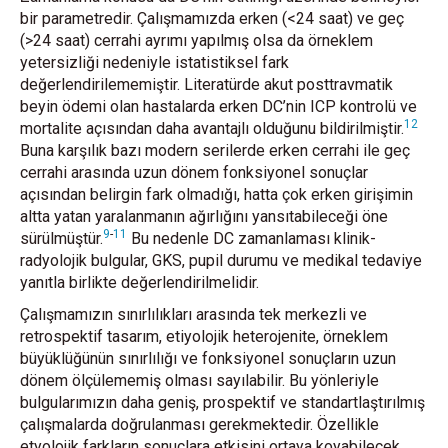
bir parametredir. Çalışmamızda erken (<24 saat) ve geç
(>24 saat) cerrahi ayrımı yapılmış olsa da örneklem
yetersizliği nedeniyle istatistiksel fark
değerlendirilememiştir. Literatürde akut posttravmatik
beyin ödemi olan hastalarda erken DC’nin ICP kontrolü ve
12
mortalite açısından daha avantajlı olduğunu bildirilmiştir.
Buna karşılık bazı modern serilerde erken cerrahi ile geç
cerrahi arasında uzun dönem fonksiyonel sonuçlar
açısından belirgin fark olmadığı, hatta çok erken girişimin
altta yatan yaralanmanın ağırlığını yansıtabileceği öne
9
-
11
sürülmüştür.
Bu nedenle DC zamanlaması klinik-
radyolojik bulgular, GKS, pupil durumu ve medikal tedaviye
yanıtla birlikte değerlendirilmelidir.
Çalışmamızın sınırlılıkları arasında tek merkezli ve
retrospektif tasarım, etiyolojik heterojenite, örneklem
büyüklüğünün sınırlılığı ve fonksiyonel sonuçların uzun
dönem ölçülememiş olması sayılabilir. Bu yönleriyle
bulgularımızın daha geniş, prospektif ve standartlaştırılmış
çalışmalarda doğrulanması gerekmektedir. Özellikle
etyolojik farkların sonuçlara etkisini ortaya koyabilecek