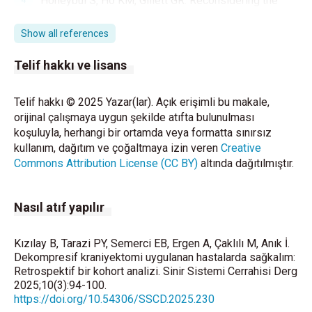
Honeybul S, Ho KM, Gillett GR. Reconsidering the
role of decompressive craniectomy for neurological
emergencies. J Crit Care 2017; 39: 185-189.
Show all references
https://doi.org/10.1016/j.jcrc.2017.03.006
Telif hakkı ve lisans
Solomou G, Sunny J, Mohan M, Hossain I, Kolias AG,
Hutchinson PJ. Decompressive craniectomy in
Telif hakkı © 2025 Yazar(lar). Açık erişimli bu makale,
trauma: what you need to know. J Trauma Acute Care
orijinal çalışmaya uygun şekilde atıfta bulunulması
Surg 2024; 97: 490-496.
koşuluyla, herhangi bir ortamda veya formatta sınırsız
https://doi.org/10.1097/TA.0000000000004357
kullanım, dağıtım ve çoğaltmaya izin veren
Creative
Commons Attribution License (CC BY)
altında dağıtılmıştır.
Landreneau MM, Sheth KN. Decompressive
craniectomy for malignant middle cerebral artery
stroke. Semin Respir Crit Care Med 2017; 38: 737-
Nasıl atıf yapılır
744.
https://doi.org/10.1055/s-0037-1607992
Hawryluk GWJ, Rubiano AM, Totten AM, et al.
Kızılay B, Tarazi PY, Semerci EB, Ergen A, Çaklılı M, Anık İ.
Guidelines for the management of severe traumatic
Dekompresif kraniyektomi uygulanan hastalarda sağkalım:
Retrospektif bir kohort analizi. Sinir Sistemi Cerrahisi Derg
brain injury: 2020 update of the decompressive
2025;10(3):94-100.
craniectomy recommendations. Neurosurgery 2020;
https://doi.org/10.54306/SSCD.2025.230
87: 427-434.