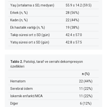
Yaş (ortalama ± SD, medyan)
55.9 ± 14.2 (59.5)
Erkek (n, %)
28 (56%)
Kadın (n, %)
22 (44%)
Ek hastalık varlığı (n, %)
19 (38%)
Takip süresi ort ± SD (gün)
42.4 ± 57.0
Yatış süresi ort ± SD (gün)
42.8 ± 57.5
Tablo 2.
Patoloji, taraf ve cerrahi dekompresyon
özellikleri
n (%)
Hematom
22 (44%)
Serebral ödem
11 (22%)
İskemik enfarkt/MCA
11 (22%)
Diğer
6 (12%)