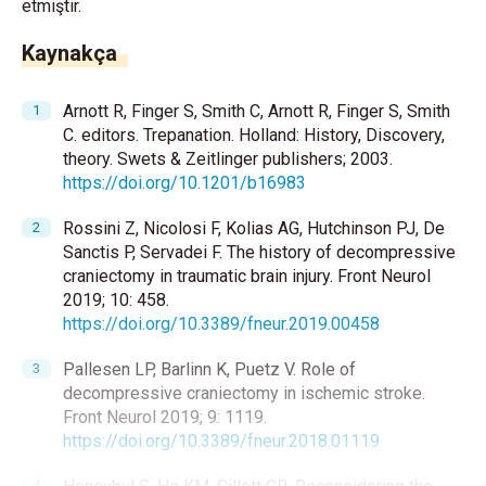
etmiştir.
Kaynakça
Arnott R, Finger S, Smith C, Arnott R, Finger S, Smith
C. editors. Trepanation. Holland: History, Discovery,
theory. Swets & Zeitlinger publishers; 2003.
https://doi.org/10.1201/b16983
Rossini Z, Nicolosi F, Kolias AG, Hutchinson PJ, De
Sanctis P, Servadei F. The history of decompressive
craniectomy in traumatic brain injury. Front Neurol
2019; 10: 458.
https://doi.org/10.3389/fneur.2019.00458
Pallesen LP, Barlinn K, Puetz V. Role of
decompressive craniectomy in ischemic stroke.
Front Neurol 2019; 9: 1119.
https://doi.org/10.3389/fneur.2018.01119