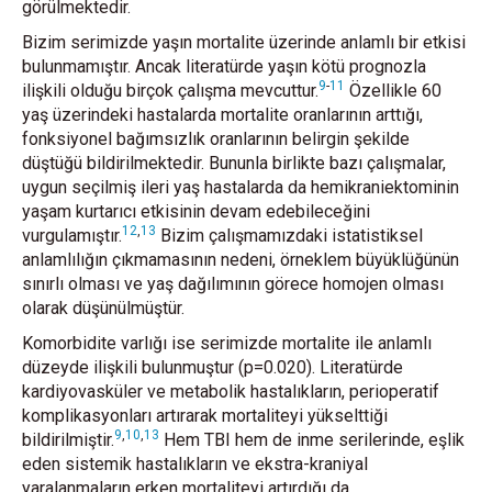
görülmektedir.
Bizim serimizde yaşın mortalite üzerinde anlamlı bir etkisi
bulunmamıştır. Ancak literatürde yaşın kötü prognozla
9
-
11
ilişkili olduğu birçok çalışma mevcuttur.
Özellikle 60
yaş üzerindeki hastalarda mortalite oranlarının arttığı,
fonksiyonel bağımsızlık oranlarının belirgin şekilde
düştüğü bildirilmektedir. Bununla birlikte bazı çalışmalar,
uygun seçilmiş ileri yaş hastalarda da hemikraniektominin
yaşam kurtarıcı etkisinin devam edebileceğini
12
,
13
vurgulamıştır.
Bizim çalışmamızdaki istatistiksel
anlamlılığın çıkmamasının nedeni, örneklem büyüklüğünün
sınırlı olması ve yaş dağılımının görece homojen olması
olarak düşünülmüştür.
Komorbidite varlığı ise serimizde mortalite ile anlamlı
düzeyde ilişkili bulunmuştur (p=0.020). Literatürde
kardiyovasküler ve metabolik hastalıkların, perioperatif
komplikasyonları artırarak mortaliteyi yükselttiği
9
,
10
,
13
bildirilmiştir.
Hem TBI hem de inme serilerinde, eşlik
eden sistemik hastalıkların ve ekstra-kraniyal
yaralanmaların erken mortaliteyi artırdığı da