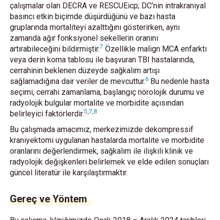
çalışmalar olan DECRA ve RESCUEicp; DC’nin intrakraniyal
basıncı etkin biçimde düşürdüğünü ve bazı hasta
gruplarında mortaliteyi azalttığını gösterirken, aynı
zamanda ağır fonksiyonel sekellerin oranını
7
artırabileceğini bildirmiştir.
Özellikle malign MCA enfarktı
veya derin koma tablosu ile başvuran TBI hastalarında,
cerrahinin beklenen düzeyde sağkalım artışı
6
sağlamadığına dair veriler de mevcuttur.
Bu nedenle hasta
seçimi, cerrahi zamanlama, başlangıç nörolojik durumu ve
radyolojik bulgular mortalite ve morbidite açısından
5
,
7
,
8
belirleyici faktörlerdir.
Bu çalışmada amacımız, merkezimizde dekompressif
kraniyektomi uygulanan hastalarda mortalite ve morbidite
oranlarını değerlendirmek, sağkalım ile ilişkili klinik ve
radyolojik değişkenleri belirlemek ve elde edilen sonuçları
güncel literatür ile karşılaştırmaktır.
Gereç ve Yöntem