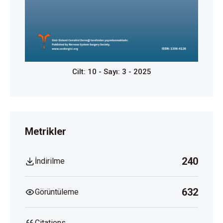
hematoma: a meta-analysis of comparative study. Int
J Surg 2024; 110: 5101-5111.
https://doi.org/10.1097/JS9.0000000000001590
Shah A, Almenawer S, Hawryluk G. Timing of
decompressive craniectomy for ischemic stroke and
Cilt: 10 - Sayı: 3 - 2025
traumatic brain injury: a review. Front Neurol 2019; 10:
11.
https://doi.org/10.3389/fneur.2019.00011
Celi F, Saal-Zapata G. Decompressive craniectomy
for traumatic brain injury: in-hospital mortality-
associated factors. J Neurosci Rural Pract 2020; 11:
Metrikler
601-608.
https://doi.org/10.1055/s-0040-1715998
240
İndirilme
632
Görüntüleme
Citations