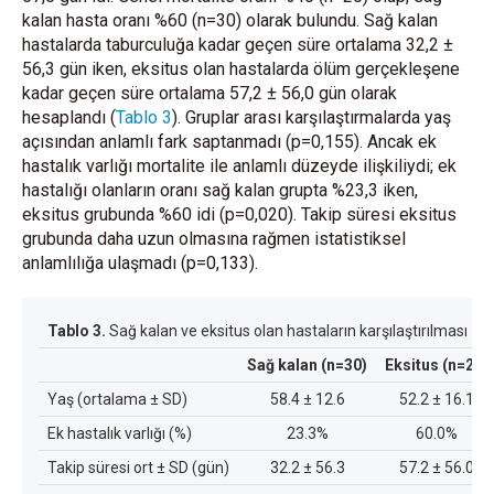
kalan hasta oranı %60 (n=30) olarak bulundu. Sağ kalan
hastalarda taburculuğa kadar geçen süre ortalama 32,2 ±
56,3 gün iken, eksitus olan hastalarda ölüm gerçekleşene
kadar geçen süre ortalama 57,2 ± 56,0 gün olarak
hesaplandı (
Tablo 3
). Gruplar arası karşılaştırmalarda yaş
açısından anlamlı fark saptanmadı (p=0,155). Ancak ek
hastalık varlığı mortalite ile anlamlı düzeyde ilişkiliydi; ek
hastalığı olanların oranı sağ kalan grupta %23,3 iken,
eksitus grubunda %60 idi (p=0,020). Takip süresi eksitus
grubunda daha uzun olmasına rağmen istatistiksel
anlamlılığa ulaşmadı (p=0,133).
Tablo 3.
Sağ kalan ve eksitus olan hastaların karşılaştırılması
Sağ kalan (n=30)
Eksitus (n=20)
Yaş (ortalama ± SD)
58.4 ± 12.6
52.2 ± 16.1
Ek hastalık varlığı (%)
23.3%
60.0%
Takip süresi ort ± SD (gün)
32.2 ± 56.3
57.2 ± 56.0