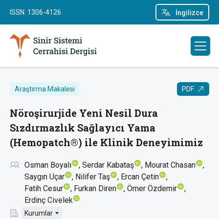
ISSN: 1306-4126
İngilizce
PDF
Araştırma Makalesi
Nöroşirurjide Yeni Nesil Dura
Sızdırmazlık Sağlayıcı Yama
(Hemopatch®) ile Klinik Deneyimimiz
Osman Boyalı
Serdar Kabataş
Mourat Chasan
Saygın Uçar
Nilifer Taş
Ercan Çetin
Fatih Cesur
Furkan Diren
Ömer Özdemir
Erdinç Civelek
Kurumlar