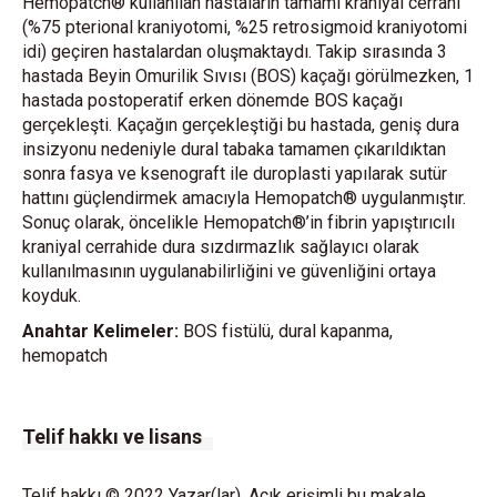
Hemopatch® kullanılan hastaların tamamı kraniyal cerrahi
(%75 pterional kraniyotomi, %25 retrosigmoid kraniyotomi
idi) geçiren hastalardan oluşmaktaydı. Takip sırasında 3
hastada Beyin Omurilik Sıvısı (BOS) kaçağı görülmezken, 1
hastada postoperatif erken dönemde BOS kaçağı
gerçekleşti. Kaçağın gerçekleştiği bu hastada, geniş dura
insizyonu nedeniyle dural tabaka tamamen çıkarıldıktan
sonra fasya ve ksenograft ile duroplasti yapılarak sutür
hattını güçlendirmek amacıyla Hemopatch® uygulanmıştır.
Sonuç olarak, öncelikle Hemopatch®’in fibrin yapıştırıcılı
kraniyal cerrahide dura sızdırmazlık sağlayıcı olarak
kullanılmasının uygulanabilirliğini ve güvenliğini ortaya
koyduk.
Anahtar Kelimeler:
BOS fistülü, dural kapanma,
hemopatch
Telif hakkı ve lisans
Telif hakkı © 2022 Yazar(lar). Açık erişimli bu makale,