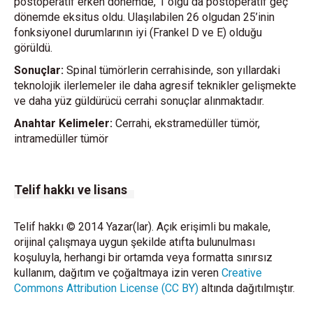
postoperatif erken dönemde, 1 olgu da postoperatif geç
dönemde eksitus oldu. Ulaşılabilen 26 olgudan 25’inin
fonksiyonel durumlarının iyi (Frankel D ve E) olduğu
görüldü.
Sonuçlar:
Spinal tümörlerin cerrahisinde, son yıllardaki
teknolojik ilerlemeler ile daha agresif teknikler gelişmekte
ve daha yüz güldürücü cerrahi sonuçlar alınmaktadır.
Anahtar Kelimeler:
Cerrahi, ekstramedüller tümör,
intramedüller tümör
Telif hakkı ve lisans
Telif hakkı © 2014 Yazar(lar). Açık erişimli bu makale,
orijinal çalışmaya uygun şekilde atıfta bulunulması
koşuluyla, herhangi bir ortamda veya formatta sınırsız
kullanım, dağıtım ve çoğaltmaya izin veren
Creative
Commons Attribution License (CC BY)
altında dağıtılmıştır.