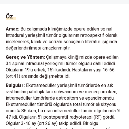
Öz
Amaç:
Bu çalışmada kliniğimizde opere edilen spinal
intradural yerleşimli tümör olgularının retrospektif olarak
incelenerek, klinik ve cerrahi sonuçların literatür ışığında
değerlendirilmesi amaçlanmıştır.
Gereç ve Yöntem:
Çalışmaya kliniğimizde opere edilen
34 spinal intradural yerleşimli tümör olgusu dâhil edildi.
Olguların 19’u erkek, 15’i kadındı. Hastaların yaşı 16-66
(ort.41) arasında değişmekte idi.
Bulgular:
Ekstramedüller yerleşimli tümörlerde en sık
rastlanılan patolojik tanı schwannom ve menenjiom iken,
intramedüller tümörlerde astrositom ve epandimomdu.
Ekstramedüller tümörlü olgularda total tümör eksizyonu
oranı % 86 iken, bu oran intramedüller tümör olgularında %
47 idi. Olguların 5’i postoperatif radyoterapi (RT) gördü.
Olgular 3-46 ay (ort.26 ay) takip edildi. Bir olgu