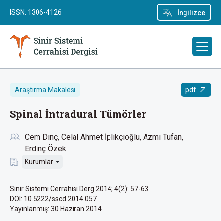
ISSN: 1306-4126
İngilizce
pdf
Araştırma Makalesi
Spinal İntradural Tümörler
Cem Dinç
Celal Ahmet İplikçioğlu
Azmi Tufan
Erdinç Özek
Kurumlar
Sinir Sistemi Cerrahisi Derg 2014; 4(2): 57-63.
DOI: 10.5222/sscd.2014.057
Yayınlanmış:
30 Haziran 2014