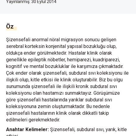
Yayınlanmış:
30 Eylül 2014
Öz
Şizensefali anormal nöral migrasyon sonucu gelişen
serebral korteksin konjenital yapısal bozukluğu olup,
oldukça ender görülmektedir. Hastalar klinik olarak
genellikle epileptik nöbetler, hemiparezi, kuadriparezi,
kognitif ve mental bozukluklar ile karşımıza çıkmaktadır.
Çok ender olarak şizensefali, subdural sıvı koleksiyonu ile
ilişkili olup, kitle etkisi ile klinik oluşturabilir. Biz bu olgu
sunumunda şizensefali ile ilişkili kronik subdural sıvı
koleksiyonu olan hastamızı sunmaktayız. Görüşümüze
göre şizensefali hastalarında yarıklar subdural sıvı
koleksiyonuna zemin oluşturmaktadır. Bu nedenle
şizensefali hastalarının klinik olarak dikkatli takip
edilmeleri gerekmektedir.
Anahtar Kelimeler:
Şizensefali, subdural sıvı, yarık, kitle