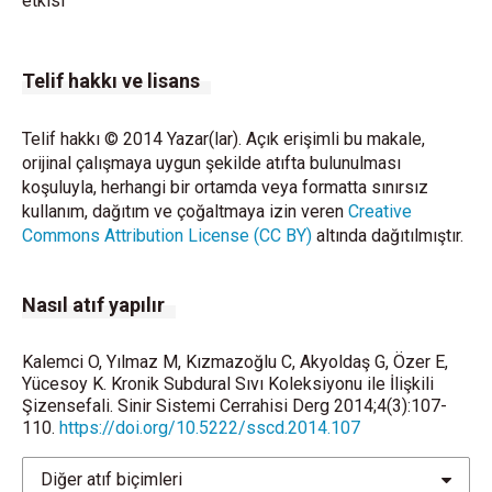
etkisi
Telif hakkı ve lisans
Telif hakkı © 2014 Yazar(lar). Açık erişimli bu makale,
orijinal çalışmaya uygun şekilde atıfta bulunulması
koşuluyla, herhangi bir ortamda veya formatta sınırsız
kullanım, dağıtım ve çoğaltmaya izin veren
Creative
Commons Attribution License (CC BY)
altında dağıtılmıştır.
Nasıl atıf yapılır
Kalemci O, Yılmaz M, Kızmazoğlu C, Akyoldaş G, Özer E,
Yücesoy K. Kronik Subdural Sıvı Koleksiyonu ile İlişkili
Şizensefali. Sinir Sistemi Cerrahisi Derg 2014;4(3):107-
110.
https://doi.org/10.5222/sscd.2014.107
Diğer atıf biçimleri