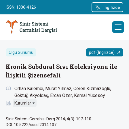
ISSN: 1306-4126
İngilizce
pdf (İngilizce)
Olgu Sunumu
Kronik Subdural Sıvı Koleksiyonu ile
İlişkili Şizensefali
Orhan Kalemci
Murat Yılmaz
Ceren Kızmazoğlu
Göktuğ Akyoldaş
Ercan Özer
Kemal Yücesoy
Kurumlar
Sinir Sistemi Cerrahisi Derg 2014; 4(3): 107-110.
DOI: 10.5222/sscd.2014.107