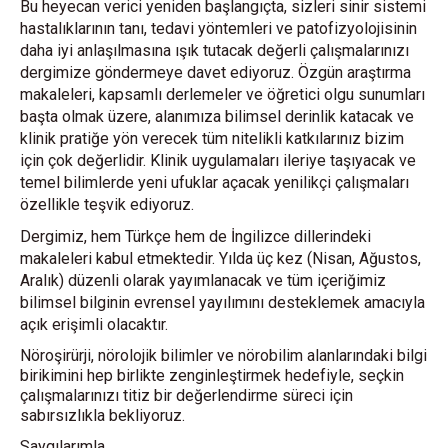
Bu heyecan verici yeniden başlangıçta, sizleri sinir sistemi
hastalıklarının tanı, tedavi yöntemleri ve patofizyolojisinin
daha iyi anlaşılmasına ışık tutacak değerli çalışmalarınızı
dergimize göndermeye davet ediyoruz. Özgün araştırma
makaleleri, kapsamlı derlemeler ve öğretici olgu sunumları
başta olmak üzere, alanımıza bilimsel derinlik katacak ve
klinik pratiğe yön verecek tüm nitelikli katkılarınız bizim
için çok değerlidir. Klinik uygulamaları ileriye taşıyacak ve
temel bilimlerde yeni ufuklar açacak yenilikçi çalışmaları
özellikle teşvik ediyoruz.
Dergimiz, hem Türkçe hem de İngilizce dillerindeki
makaleleri kabul etmektedir. Yılda üç kez (Nisan, Ağustos,
Aralık) düzenli olarak yayımlanacak ve tüm içeriğimiz
bilimsel bilginin evrensel yayılımını desteklemek amacıyla
açık erişimli olacaktır.
Nöroşirürji, nörolojik bilimler ve nörobilim alanlarındaki bilgi
birikimini hep birlikte zenginleştirmek hedefiyle, seçkin
çalışmalarınızı titiz bir değerlendirme süreci için
sabırsızlıkla bekliyoruz.
Saygılarımla,