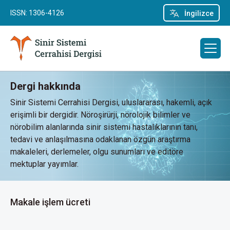
ISSN: 1306-4126
İngilizce
Dergi hakkında
Sinir Sistemi Cerrahisi Dergisi, uluslararası, hakemli, açık
erişimli bir dergidir. Nöroşirürji, nörolojik bilimler ve
nörobilim alanlarında sinir sistemi hastalıklarının tanı,
tedavi ve anlaşılmasına odaklanan özgün araştırma
makaleleri, derlemeler, olgu sunumları ve editöre
mektuplar yayımlar.
Makale işlem ücreti