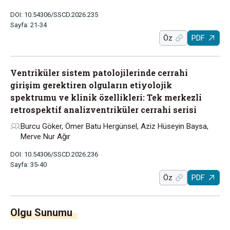
DOI: 10.54306/SSCD.2026.235
Sayfa: 21-34
Öz
PDF
Ventriküler sistem patolojilerinde cerrahi
girişim gerektiren olguların etiyolojik
spektrumu ve klinik özellikleri: Tek merkezli
retrospektif analizventriküler cerrahi serisi
Burcu Göker, Ömer Batu Hergünsel, Aziz Hüseyin Baysa,
Merve Nur Ağır
DOI: 10.54306/SSCD.2026.236
Sayfa: 35-40
Öz
PDF
Olgu Sunumu