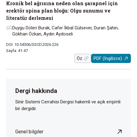
Kronik bel ağrısına neden olan şarapnel için
erektör spina plan bloğu: Olgu sunumu ve
literatür derlemesi
Duygu Dölen Burak, Cafer İkbal Gülsever, Duran Şahin,
Gökhan Özkan, Aydın Aydoseli
DOI: 10.54306/SSCD.2026.226
Sayfa: 41-47
Öz
PDF (İngilizce)
Dergi hakkında
Sinir Sistemi Cerrahisi Dergisi hakemli ve açık erişimli
bir dergidir.
Genel bilgiler