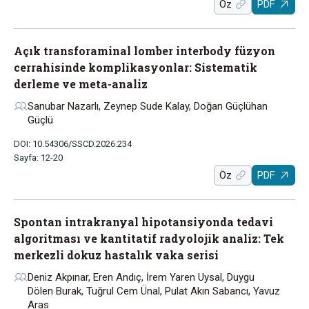
Öz
PDF
Açık transforaminal lomber interbody füzyon
cerrahisinde komplikasyonlar: Sistematik
derleme ve meta-analiz
Sanubar Nazarlı, Zeynep Sude Kalay, Doğan Güçlühan
Güçlü
DOI: 10.54306/SSCD.2026.234
Sayfa: 12-20
Öz
PDF
Spontan intrakranyal hipotansiyonda tedavi
algoritması ve kantitatif radyolojik analiz: Tek
merkezli dokuz hastalık vaka serisi
Deniz Akpınar, Eren Andıç, İrem Yaren Uysal, Duygu
Dölen Burak, Tuğrul Cem Ünal, Pulat Akın Sabancı, Yavuz
Aras