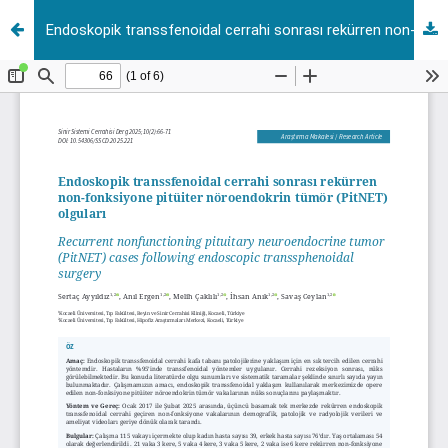
Endoskopik transsfenoidal cerrahi sonrası rekürren non-fonksiyone pitüiter nöroendokrin tümör (PitNET) olguları